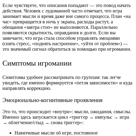
Если чувствуете, что описания попадают — это повод начать
действия. Человек с лудоманией часто отмечает, что игра
занимает мысли и время даже вне самого процесса. План «на
час» превращается в ночь у экрана, расходы растут, а
обещания «завтра стоп» не выполняются. Параллельно
появляются скрытность, оправдания и долги. Если вы
замечаете, что игра стала способом управлять эмоциями
(снять стресс, «поднять настроение», «уйти от проблем») —
это значимый сигнал обратиться за помощью при игромании.
Симптомы игромании
Симптомы удобнее рассматривать по группам: так легче
увидеть, где именно формируется «петля зависимости» и куда
направлять коррекцию.
Эмоционально-когнитивные проявления
Это то, что происходит «внутри»: мысли, ожидания, смыслы.
Именно здесь запускается цикл «триггер → импульс → игра
→ облегчение/стыд → снова триггер»:
Навязчивые мысли об игре, постоянное