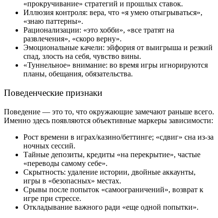
«прокручивание» стратегий и прошлых ставок.
Иллюзия контроля: вера, что «я умею отыгрываться»,
«знаю паттерны».
Рационализации: «это хобби», «все тратят на
развлечения», «скоро верну».
Эмоциональные качели: эйфория от выигрыша и резкий
спад, злость на себя, чувство вины.
«Туннельное» внимание: во время игры игнорируются
планы, обещания, обязательства.
Поведенческие признаки
Поведение — это то, что окружающие замечают раньше всего.
Именно здесь появляются объективные маркеры зависимости:
Рост времени в играх/казино/беттинге; «сдвиг» сна из-за
ночных сессий.
Тайные депозиты, кредиты «на перекрытие», частые
«переводы самому себе».
Скрытность: удаление истории, двойные аккаунты,
игры в «безопасных» местах.
Срывы после попыток «самоограничений», возврат к
игре при стрессе.
Откладывание важного ради «еще одной попытки».