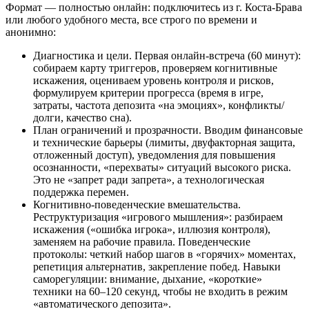
Формат — полностью онлайн: подключитесь из г. Коста-Брава
или любого удобного места, все строго по времени и
анонимно:
Диагностика и цели. Первая онлайн-встреча (60 минут):
собираем карту триггеров, проверяем когнитивные
искажения, оцениваем уровень контроля и рисков,
формулируем критерии прогресса (время в игре,
затраты, частота депозита «на эмоциях», конфликты/
долги, качество сна).
План ограничений и прозрачности. Вводим финансовые
и технические барьеры (лимиты, двуфакторная защита,
отложенный доступ), уведомления для повышения
осознанности, «перехваты» ситуаций высокого риска.
Это не «запрет ради запрета», а технологическая
поддержка перемен.
Когнитивно-поведенческие вмешательства.
Реструктуризация «игрового мышления»: разбираем
искажения («ошибка игрока», иллюзия контроля),
заменяем на рабочие правила. Поведенческие
протоколы: четкий набор шагов в «горячих» моментах,
репетиция альтернатив, закрепление побед. Навыки
саморегуляции: внимание, дыхание, «короткие»
техники на 60–120 секунд, чтобы не входить в режим
«автоматического депозита».